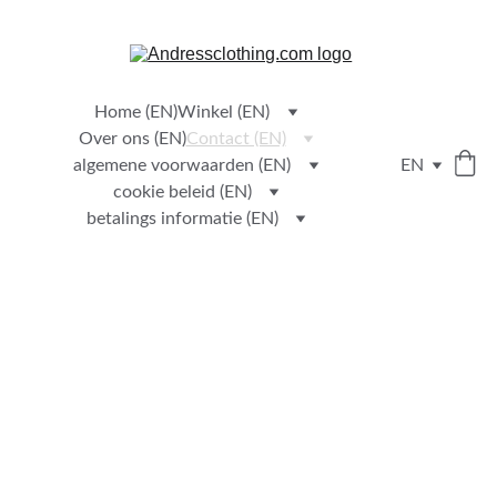
PROFITEER VAN ONZE LUXE EN EXCLUSIVE  NIEUWE KLEDING
Home (EN)
Winkel (EN)
Over ons (EN)
Contact (EN)
algemene voorwaarden (EN)
EN
cookie beleid (EN)
betalings informatie (EN)
Neem 
contact 